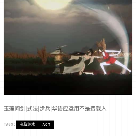
玉莲间剑|式法|步兵|华语应运用不是费载入
TAGS:
电脑游戏
ACT