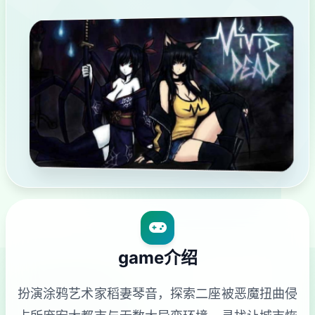
game介绍
扮演涂鸦艺术家稻妻琴音，探索二座被恶魔扭曲侵