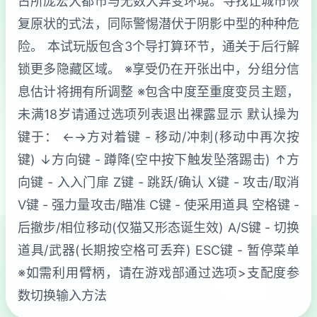
占所庞宏大都市与无数大异变环境。寻找让城市恢
复原状的式法，同际警惕潜伏于阴影中型的种种危
险。 本试玩版包含3个导打算环节，通关于后行解
锁更多隐藏区域。 ※享受仍在开张出中，分组分信
息估计将拥有所调整 ※包含中度至重度变员主题，
未满18岁请通过选项列表退出裸露显示 默认操为
键于： ←→方对着键 - 移动/冲刺(移动中再次按
键) ↓方向键 - 蹲降(空中按下触发坠落踢击) ↑方
向键 - 入入门扉 Z键 - 跳跃/确认 X键 - 攻击/取消
V键 - 强力量攻击/瞄准 C键 - 使采用道具 空格键 -
后撤步/相位移动(仅猫又形态诞生效) A/S键 - 切换
道具/武器(长期按空格可丢弃) ESC键 - 暂停菜单
※如需利用臂柄，请在游戏部通过选项>支配度参
数切换输入方法