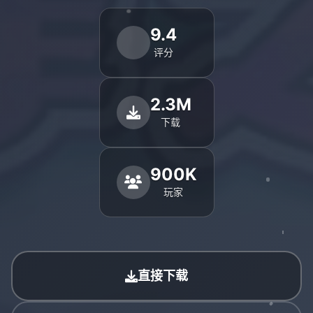
9.4
评分
2.3M
下载
900K
玩家
直接下载