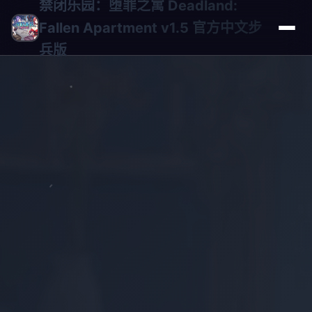
禁闭乐园：堕罪之寓 Deadland:
Fallen Apartment v1.5 官方中文步
兵版