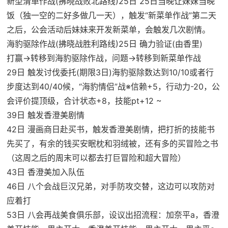
新型清单作战(拂晓战败北路线)25日 25日当晚让妹妹当晚
饭（独一空的二好多做几一天），触发“新菜单作战”第二天
之后，公会活动后妹妹来开发新菜单，会触发几次剧情。
海豹驱除作战(拂晓战胜利路线)25日 确力验证(由香里)
打赢→转移到海豹驱除作战，问题→转移到新菜单作战
29日 触发讨伐委托(期限3日)海豹驱除数达到10/10或者行
步度达到40/40候，“海豹情侣”战※信赖+5，行动力-20，公
会评价提顶级，合计状态+8，技能pt+12 ~
39日 触发香澄美剧情
42日 漫画商日赴买书，触发香澄美剧情，把打折的技能书
先买了，有余的钱买安眠枕和羽绒被，还有多的买冒险之书
（这周之后的周末可以都去打巨冒险和超大冒险）
43日 香澄美加入队伍
46日 八个会战巨汉兄弟，对手防攻交替，这边可以攻防对
应着打
53日 八会再战美食俱乐部，设议出招流程：加奈平a，香澄