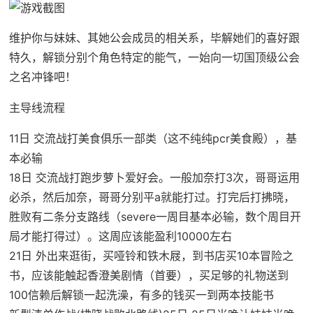
维护你与妹妹、其她公会成员的相关系，毕解她们的喜好跟
特久，解锁分别个角色特定的能气，一始向一切国顶级公会
之名冲锋吧！
主导线流程
11日 交流战打美食俱乐一部类（这不纯纯pcr美食殿），基
本必输
18日 交流战打跑步萝卜爱好会。一般加奈打3次，哥哥运用
必杀，然后加奈，哥哥分别平a就能打过。打完后打拂晓，
胜败有二条分支路线（severe一周目基本必输，数个周目开
局才能打得过）。这周应该能盈利10000左右
21日 外出来逛街，买哑铃和铁木屐，到书店买10本冒险之
书，应该能触起香澄美剧情（首要），买足够的礼物送到
100信赖后解锁一起洗澡，有多的钱买一到两本技能书