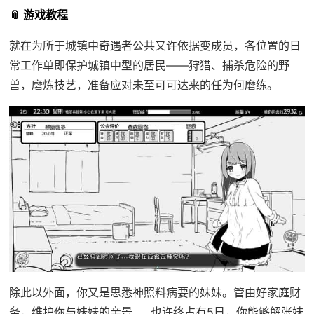
📎 游戏教程
就在为所于城镇中奇遇者公共又许依据变成员，各位置的日
常工作单即保护城镇中型的居民——狩猎、捕杀危险的野
兽，磨炼技艺，准备应对未至可可达来的任为何磨练。
除此以外面，你又是思悉神照料病要的妹妹。管由好家庭财
务，维护你与妹妹的亲景……也许终占有5日，你能够解张妹