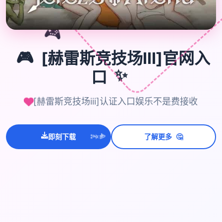
🎮
🎮
[赫雷斯竞技场III]官网入
✨
口
[赫雷斯竞技场iii]认证入口娱乐不是费接收
💫
✨
🤔
⭐
即刻下载
了解更多