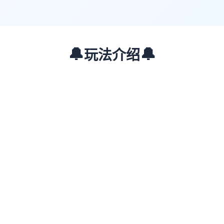
🔔
🔔
玩法介绍
🟣
🟢
🔴
🔵
🟡
📖
游戏故事
✨
这款软件算是1部依据女型要角为中心意其中
性的齐合计个人员扮演游戏。 它融合讫视觉
零星阐述元素、返回合制造对战入针对的图探